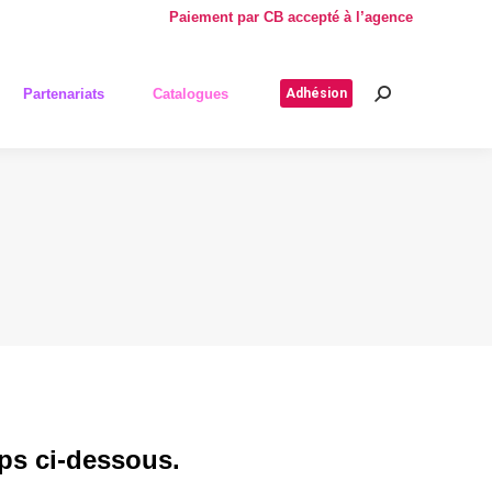
Paiement par CB accepté à l’agence
–
–
Partenariats
Catalogues
Adhésion
Recherche
–
–
Partenariats
Catalogues
Adhésion
Recherche
ps ci-dessous.