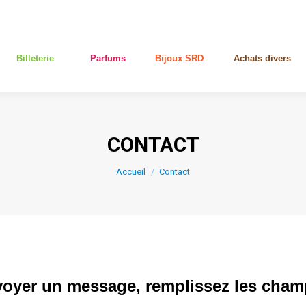
–
–
–
–
Billeterie
Parfums
Bijoux SRD
Achats divers
–
–
–
–
Billeterie
Parfums
Bijoux SRD
Achats divers
CONTACT
Vous êtes ici :
Accueil
Contact
oyer un message, remplissez les cham